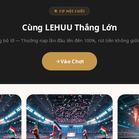
🎯 CƠ HỘI CUỐI
Cùng LEHUU Thắng Lớn
 bỏ lỡ — Thưởng nạp lần đầu lên đến 100%, rút tiền không giới
Vào Chơi