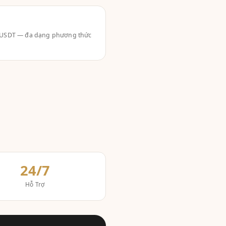
 USDT — đa dạng phương thức
24/7
Hỗ Trợ