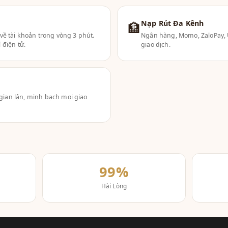
Nạp Rút Đa Kênh
🏦
về tài khoản trong vòng 3 phút.
Ngân hàng, Momo, ZaloPay,
 điện tử.
giao dịch.
ian lận, minh bạch mọi giao
99%
Hài Lòng