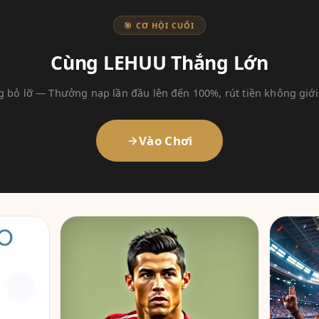
🎯 CƠ HỘI CUỐI
Cùng LEHUU Thắng Lớn
 bỏ lỡ — Thưởng nạp lần đầu lên đến 100%, rút tiền không giới
Vào Chơi