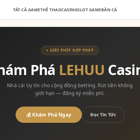
TẤT CẢ GAME
THỂ THAO
CASINO
SLOT GAME
BẮN CÁ
♦ GIẤY PHÉP HỢP PHÁP
hám Phá
LEHUU
Casi
Nhà cái Uy tín cho cộng đồng betting. Rút tiền không
giới hạn — đăng ký miễn phí.
💰 Khám Phá Ngay
Đọc Tin Tức