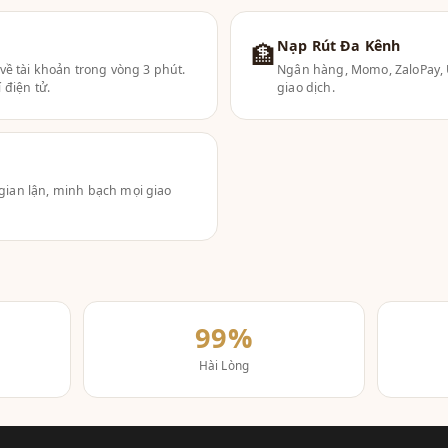
Nạp Rút Đa Kênh
🏦
về tài khoản trong vòng 3 phút.
Ngân hàng, Momo, ZaloPay,
 điện tử.
giao dịch.
ian lận, minh bạch mọi giao
99%
Hài Lòng