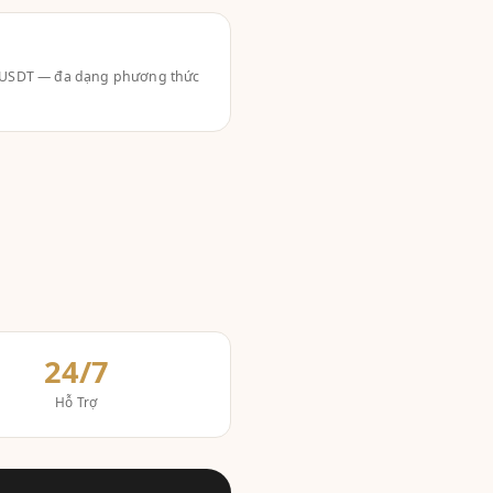
 USDT — đa dạng phương thức
24/7
Hỗ Trợ