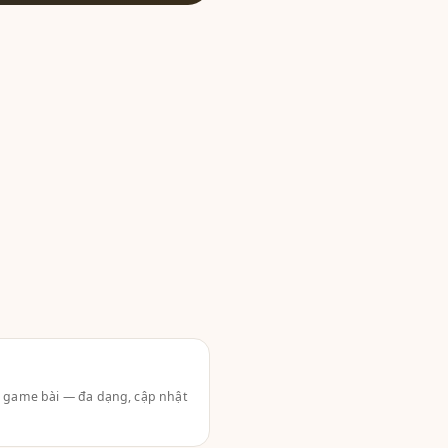
cá, game bài — đa dạng, cập nhật