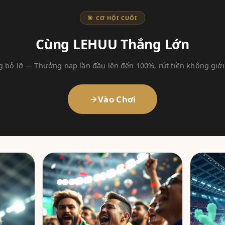
🎯 CƠ HỘI CUỐI
Cùng LEHUU Thắng Lớn
 bỏ lỡ — Thưởng nạp lần đầu lên đến 100%, rút tiền không giới
Vào Chơi