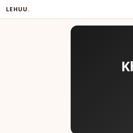
LEHUU
.
K