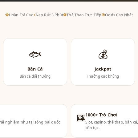
💎
Hoàn Trả Cao
⚡
Nạp Rút 3 Phút
⚽
Thể Thao Trực Tiếp
🎯
Odds Cao Nhất
🐟
💰
Bắn Cá
Jackpot
Bắn cá đổi thưởng
Thưởng cực khủng
1000+ Trò Chơi
🎰
 trải nghiệm như tại sòng bài quốc
Slot, casino, thể thao, bắn 
liên tục.