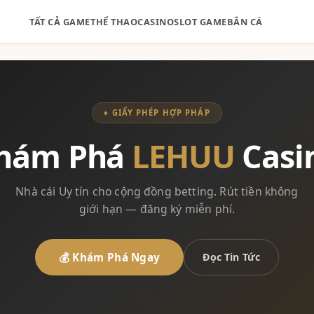
TẤT CẢ GAME
THỂ THAO
CASINO
SLOT GAME
BẮN CÁ
♦ GIẤY PHÉP HỢP PHÁP
hám Phá
LEHUU
Casi
Nhà cái Uy tín cho cộng đồng betting. Rút tiền không
giới hạn — đăng ký miễn phí.
💰 Khám Phá Ngay
Đọc Tin Tức