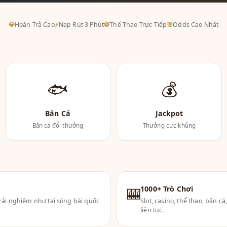
💎
Hoàn Trả Cao
⚡
Nạp Rút 3 Phút
⚽
Thể Thao Trực Tiếp
🎯
Odds Cao Nhất
🐟
💰
Bắn Cá
Jackpot
Bắn cá đổi thưởng
Thưởng cực khủng
1000+ Trò Chơi
🎰
 trải nghiệm như tại sòng bài quốc
Slot, casino, thể thao, bắn 
liên tục.