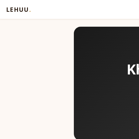
LEHUU
.
K