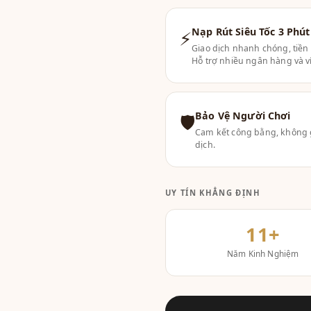
Nạp Rút Siêu Tốc 3 Phút
⚡
Giao dịch nhanh chóng, tiền 
Hỗ trợ nhiều ngân hàng và ví
Bảo Vệ Người Chơi
🛡
Cam kết công bằng, không g
dịch.
UY TÍN KHẲNG ĐỊNH
11+
Năm Kinh Nghiệm