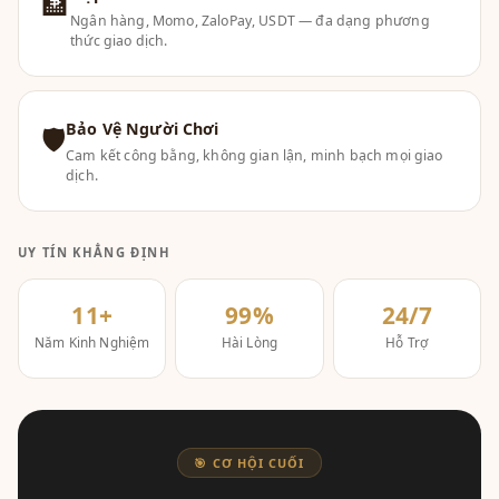
🏦
Ngân hàng, Momo, ZaloPay, USDT — đa dạng phương
thức giao dịch.
Bảo Vệ Người Chơi
🛡
Cam kết công bằng, không gian lận, minh bạch mọi giao
dịch.
UY TÍN KHẲNG ĐỊNH
11+
99%
24/7
Năm Kinh Nghiệm
Hài Lòng
Hỗ Trợ
🎯 CƠ HỘI CUỐI