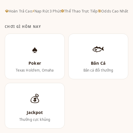
💎
Hoàn Trả Cao
⚡
Nạp Rút 3 Phút
⚽
Thể Thao Trực Tiếp
🎯
Odds Cao Nhất
CHƠI GÌ HÔM NAY
♠
🐟
Poker
Bắn Cá
Texas Hold'em, Omaha
Bắn cá đổi thưởng
💰
Jackpot
Thưởng cực khủng