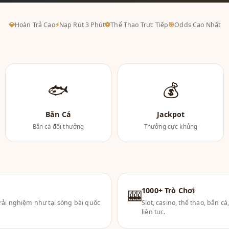
💎
Hoàn Trả Cao
⚡
Nạp Rút 3 Phút
⚽
Thể Thao Trực Tiếp
🎯
Odds Cao Nhất
🐟
💰
Bắn Cá
Jackpot
Bắn cá đổi thưởng
Thưởng cực khủng
1000+ Trò Chơi
🎰
 trải nghiệm như tại sòng bài quốc
Slot, casino, thể thao, bắn 
liên tục.