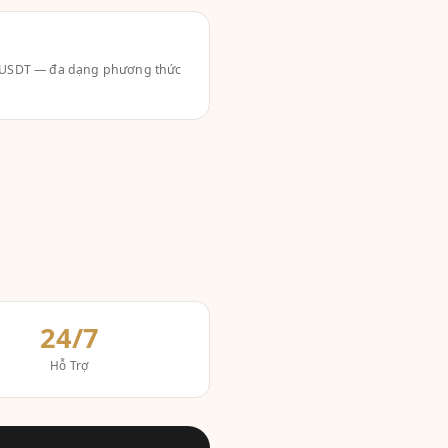
 USDT — đa dạng phương thức
24/7
Hỗ Trợ