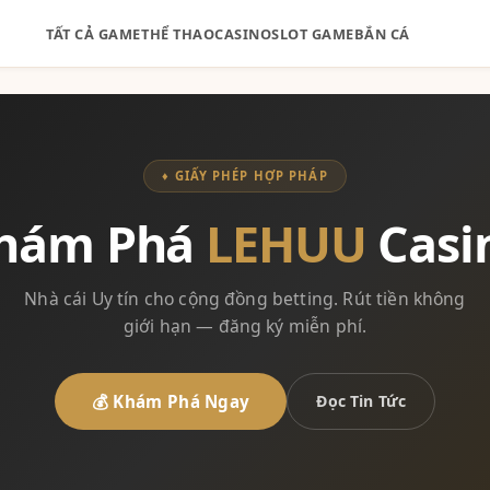
TẤT CẢ GAME
THỂ THAO
CASINO
SLOT GAME
BẮN CÁ
♦ GIẤY PHÉP HỢP PHÁP
hám Phá
LEHUU
Casi
Nhà cái Uy tín cho cộng đồng betting. Rút tiền không
giới hạn — đăng ký miễn phí.
💰 Khám Phá Ngay
Đọc Tin Tức