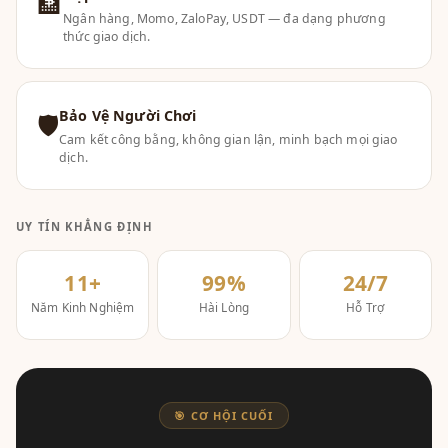
🏦
Ngân hàng, Momo, ZaloPay, USDT — đa dạng phương
thức giao dịch.
Bảo Vệ Người Chơi
🛡
Cam kết công bằng, không gian lận, minh bạch mọi giao
dịch.
UY TÍN KHẲNG ĐỊNH
11+
99%
24/7
Năm Kinh Nghiệm
Hài Lòng
Hỗ Trợ
🎯 CƠ HỘI CUỐI