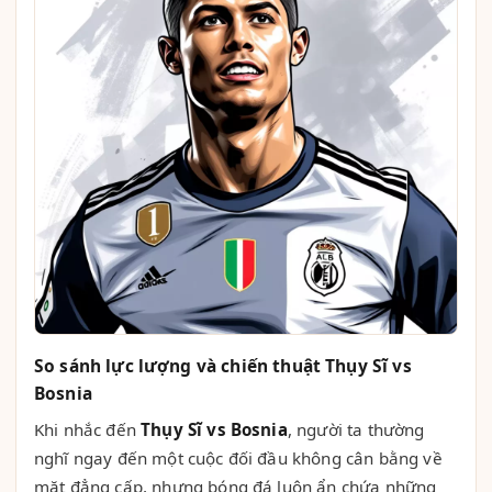
So sánh lực lượng và chiến thuật Thụy Sĩ vs
Bosnia
Khi nhắc đến
Thụy Sĩ vs Bosnia
, người ta thường
nghĩ ngay đến một cuộc đối đầu không cân bằng về
mặt đẳng cấp, nhưng bóng đá luôn ẩn chứa những