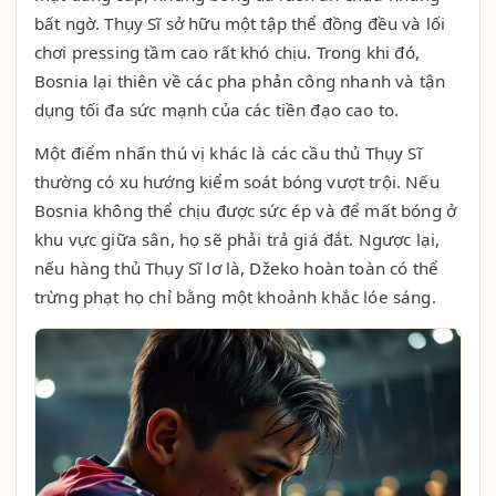
bất ngờ. Thụy Sĩ sở hữu một tập thể đồng đều và lối
chơi pressing tầm cao rất khó chịu. Trong khi đó,
Bosnia lại thiên về các pha phản công nhanh và tận
dụng tối đa sức mạnh của các tiền đạo cao to.
Một điểm nhấn thú vị khác là các cầu thủ Thụy Sĩ
thường có xu hướng kiểm soát bóng vượt trội. Nếu
Bosnia không thể chịu được sức ép và để mất bóng ở
khu vực giữa sân, họ sẽ phải trả giá đắt. Ngược lại,
nếu hàng thủ Thụy Sĩ lơ là, Džeko hoàn toàn có thể
trừng phạt họ chỉ bằng một khoảnh khắc lóe sáng.