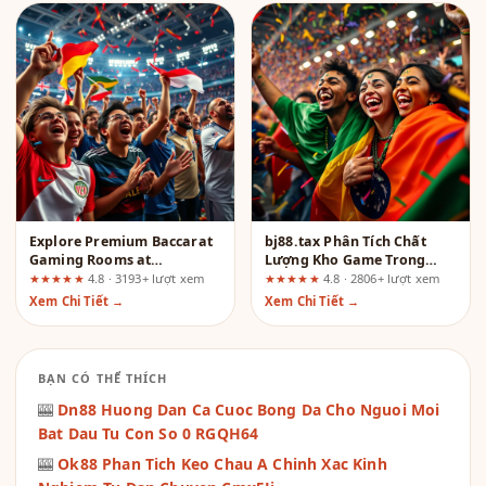
Explore Premium Baccarat
bj88.tax Phân Tích Chất
Gaming Rooms at
Lượng Kho Game Trong
lv88.org.uk: Three Key
Sảnh Trực Tuyến: Có Đáng
★★★★★
4.8 · 3193+ lượt xem
★★★★★
4.8 · 2806+ lượt xem
Findings and a Balanced
Để Bet Thủ Đầu Tư?
Xem Chi Tiết →
Xem Chi Tiết →
Review
BẠN CÓ THỂ THÍCH
🎰
Dn88 Huong Dan Ca Cuoc Bong Da Cho Nguoi Moi
Bat Dau Tu Con So 0 RGQH64
🎰
Ok88 Phan Tich Keo Chau A Chinh Xac Kinh