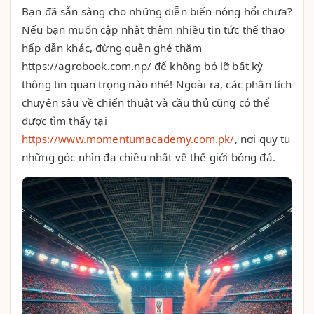
Bạn đã sẵn sàng cho những diễn biến nóng hổi chưa?
Nếu bạn muốn cập nhật thêm nhiều tin tức thể thao
hấp dẫn khác, đừng quên ghé thăm
https://agrobook.com.np/ để không bỏ lỡ bất kỳ
thông tin quan trọng nào nhé! Ngoài ra, các phân tích
chuyên sâu về chiến thuật và cầu thủ cũng có thể
được tìm thấy tại
https://www.momentumacademy.com.pk/
, nơi quy tụ
những góc nhìn đa chiều nhất về thế giới bóng đá.