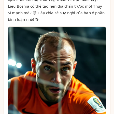
Liệu Bosnia có thể tạo nên địa chấn trước một Thụy
Sĩ mạnh mẽ? 😊 Hãy chia sẻ suy nghĩ của bạn ở phần
bình luận nhé! ⚽