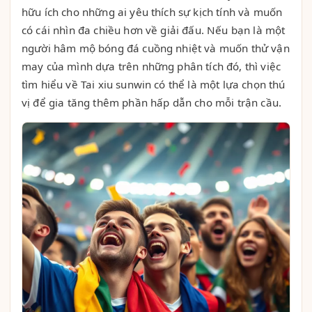
hữu ích cho những ai yêu thích sự kịch tính và muốn
có cái nhìn đa chiều hơn về giải đấu. Nếu bạn là một
người hâm mộ bóng đá cuồng nhiệt và muốn thử vận
may của mình dựa trên những phân tích đó, thì việc
tìm hiểu về Tai xiu sunwin có thể là một lựa chọn thú
vị để gia tăng thêm phần hấp dẫn cho mỗi trận cầu.