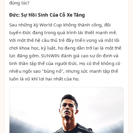
đúng lúc?
Đức: Sự Hồi Sinh Của Cỗ Xe Tăng
Sau những kỳ World Cup không thành công, đội
tuyển Đức đang trong quá trình tái thiết mạnh mẽ.
Với một thế hệ cầu thủ trẻ đầy triển vọng và một lối
chơi khoa học, kỷ luật, họ đang dần trở lại là một thế
lực đáng gờm. SUNWIN đánh giá cao sự ổn định và
tinh thần tập thể của người Đức. Họ có thể không có
nhiều ngôi sao "bùng nổ", nhưng sức mạnh tập thể
luôn là vũ khí lợi hại nhất của họ.