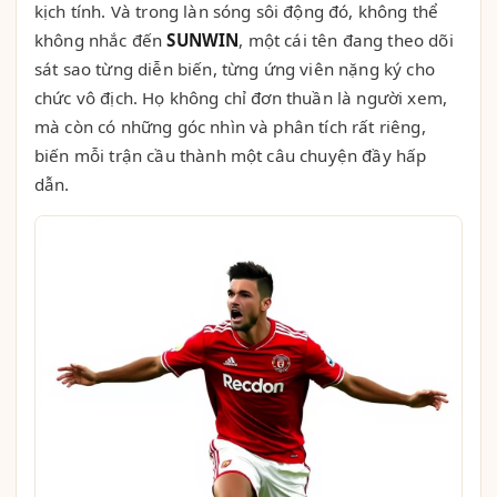
kịch tính. Và trong làn sóng sôi động đó, không thể
không nhắc đến
SUNWIN
, một cái tên đang theo dõi
sát sao từng diễn biến, từng ứng viên nặng ký cho
chức vô địch. Họ không chỉ đơn thuần là người xem,
mà còn có những góc nhìn và phân tích rất riêng,
biến mỗi trận cầu thành một câu chuyện đầy hấp
dẫn.