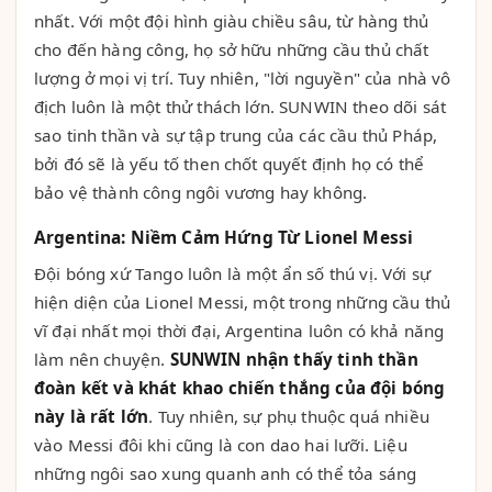
nhất. Với một đội hình giàu chiều sâu, từ hàng thủ
cho đến hàng công, họ sở hữu những cầu thủ chất
lượng ở mọi vị trí. Tuy nhiên, "lời nguyền" của nhà vô
địch luôn là một thử thách lớn. SUNWIN theo dõi sát
sao tinh thần và sự tập trung của các cầu thủ Pháp,
bởi đó sẽ là yếu tố then chốt quyết định họ có thể
bảo vệ thành công ngôi vương hay không.
Argentina: Niềm Cảm Hứng Từ Lionel Messi
Đội bóng xứ Tango luôn là một ẩn số thú vị. Với sự
hiện diện của Lionel Messi, một trong những cầu thủ
vĩ đại nhất mọi thời đại, Argentina luôn có khả năng
làm nên chuyện.
SUNWIN nhận thấy tinh thần
đoàn kết và khát khao chiến thắng của đội bóng
này là rất lớn
. Tuy nhiên, sự phụ thuộc quá nhiều
vào Messi đôi khi cũng là con dao hai lưỡi. Liệu
những ngôi sao xung quanh anh có thể tỏa sáng