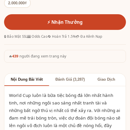
2.000.000₫
⚡ Nhận Thưởng
🔒 Bảo Mật SSL
🎰 Odds Cao
🔄 Hoàn Trả 1.5%
💳 Đa Kênh Nạp
🔥
439
người đang xem trang này
Nội Dung Bài Viết
Đánh Giá (3,287)
Giao Dịch
World Cup luôn là bữa tiệc bóng đá lớn nhất hành
tinh, nơi những ngôi sao sáng nhất tranh tài và
những bất ngờ thú vị nhất có thể xảy ra. Với những ai
đam mê trái bóng tròn, việc dự đoán đội bóng nào sẽ
lên ngôi vô địch luôn là một chủ đề nóng hổi, đầy