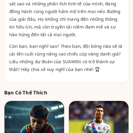
sát sao và những phân tích tinh tế của mình, đang
đồng hành cùng người hâm mộ trên mọi nẻo đường
của giải đấu. Họ không chỉ mang đến những thông
tin hữu ích, mà còn truyền tải niềm đam mê và sự
hào hứng đến tất cả mọi người.
Còn bạn, bạn nghĩ sao? Theo bạn, đội bóng nào sẽ là
cái tên cuối cùng nâng cao chiếc cúp vàng danh giá?
Liệu những dự đoán của SUNWIN có trở thành sự
thật? Hãy chia sẻ suy nghĩ của bạn nhé! 🏆
Bạn Có Thể Thích