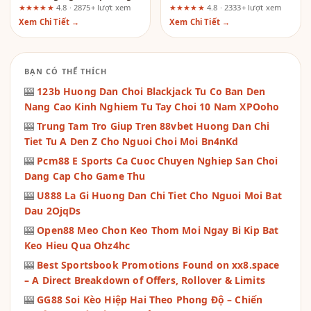
Mới
A Critical Look at the
★★★★★
4.8 · 2875+ lượt xem
★★★★★
4.8 · 2333+ lượt xem
Claims
Xem Chi Tiết →
Xem Chi Tiết →
BẠN CÓ THỂ THÍCH
🎰
123b Huong Dan Choi Blackjack Tu Co Ban Den
Nang Cao Kinh Nghiem Tu Tay Choi 10 Nam XPOoho
🎰
Trung Tam Tro Giup Tren 88vbet Huong Dan Chi
Tiet Tu A Den Z Cho Nguoi Choi Moi Bn4nKd
🎰
Pcm88 E Sports Ca Cuoc Chuyen Nghiep San Choi
Dang Cap Cho Game Thu
🎰
U888 La Gi Huong Dan Chi Tiet Cho Nguoi Moi Bat
Dau 2OjqDs
🎰
Open88 Meo Chon Keo Thom Moi Ngay Bi Kip Bat
Keo Hieu Qua Ohz4hc
🎰
Best Sportsbook Promotions Found on xx8.space
– A Direct Breakdown of Offers, Rollover & Limits
🎰
GG88 Soi Kèo Hiệp Hai Theo Phong Độ – Chiến