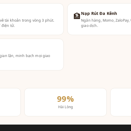
Nạp Rút Đa Kênh
🏦
về tài khoản trong vòng 3 phút.
Ngân hàng, Momo, ZaloPay,
 điện tử.
giao dịch.
ian lận, minh bạch mọi giao
99%
Hài Lòng