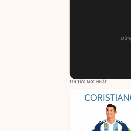
Đừng
TIN TỨC MỚI NHẤT