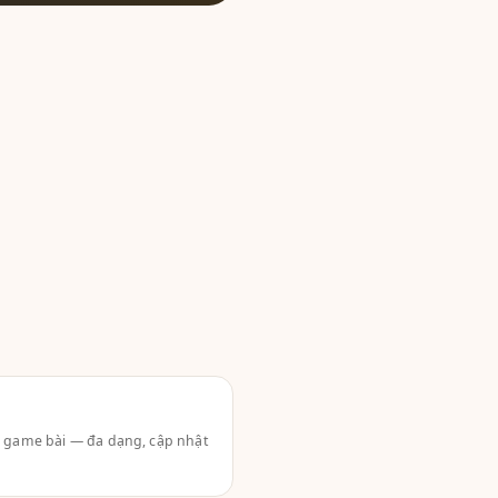
cá, game bài — đa dạng, cập nhật