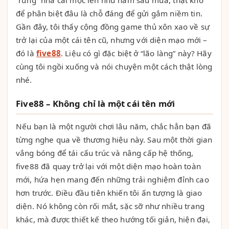
để phân biệt đâu là chỗ đáng để gửi gắm niềm tin.
Gần đây, tôi thấy cộng đồng game thủ xôn xao về sự
trở lại của một cái tên cũ, nhưng với diện mạo mới –
đó là
five88
. Liệu có gì đặc biệt ở “lão làng” này? Hãy
cùng tôi ngồi xuống và nói chuyện một cách thật lòng
nhé.
Five88 – Không chỉ là một cái tên mới
Nếu bạn là một người chơi lâu năm, chắc hẳn bạn đã
từng nghe qua về thương hiệu này. Sau một thời gian
vắng bóng để tái cấu trúc và nâng cấp hệ thống,
five88 đã quay trở lại với một diện mạo hoàn toàn
mới, hứa hẹn mang đến những trải nghiệm đỉnh cao
hơn trước. Điều đầu tiên khiến tôi ấn tượng là giao
diện. Nó không còn rối mắt, sặc sỡ như nhiều trang
khác, mà được thiết kế theo hướng tối giản, hiện đại,