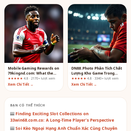
Mobile Gaming Rewards on
DN88.Photo Phân Tích Chất
79kingnd.com: What the
Lượng Kho Game Trong
Promises Mean and What
Sảnh Trực Tuyến
★★★★★
4.8 · 2170+ lượt xem
★★★★★
4.8 · 3340+ lượt xem
You Should Verify First
Xem Chi Tiết →
Xem Chi Tiết →
BẠN CÓ THỂ THÍCH
🎰
Finding Exciting Slot Collections on
33win68.com.co: A Long-Time Player’s Perspective
🎰
Soi Kèo Ngoại Hạng Anh Chuẩn Xác Cùng Chuyên