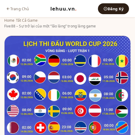
lehuu.vn
.
Trang Chủ
Đăng Ký
Home
›
Tất Cả Game
›
Five88 – Sự trở lại của một “lão làng” trong làng game