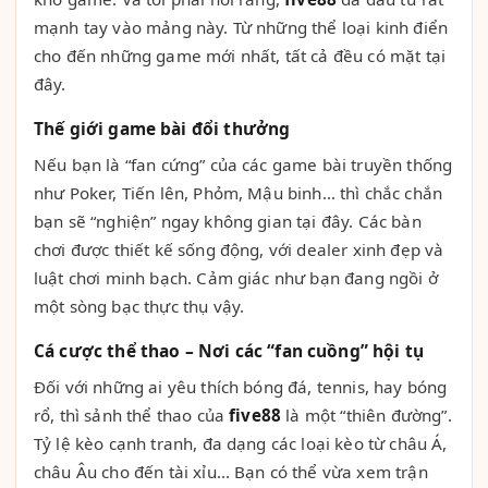
mạnh tay vào mảng này. Từ những thể loại kinh điển
cho đến những game mới nhất, tất cả đều có mặt tại
đây.
Thế giới game bài đổi thưởng
Nếu bạn là “fan cứng” của các game bài truyền thống
như Poker, Tiến lên, Phỏm, Mậu binh… thì chắc chắn
bạn sẽ “nghiện” ngay không gian tại đây. Các bàn
chơi được thiết kế sống động, với dealer xinh đẹp và
luật chơi minh bạch. Cảm giác như bạn đang ngồi ở
một sòng bạc thực thụ vậy.
Cá cược thể thao – Nơi các “fan cuồng” hội tụ
Đối với những ai yêu thích bóng đá, tennis, hay bóng
rổ, thì sảnh thể thao của
five88
là một “thiên đường”.
Tỷ lệ kèo cạnh tranh, đa dạng các loại kèo từ châu Á,
châu Âu cho đến tài xỉu… Bạn có thể vừa xem trận