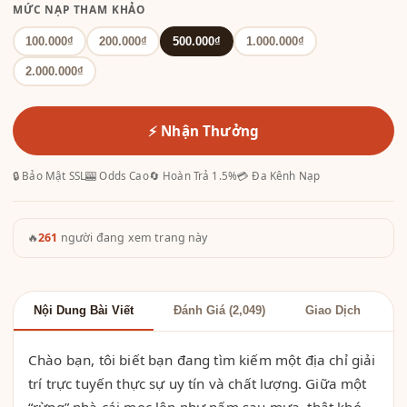
MỨC NẠP THAM KHẢO
100.000₫
200.000₫
500.000₫
1.000.000₫
2.000.000₫
⚡ Nhận Thưởng
🔒 Bảo Mật SSL
🎰 Odds Cao
🔄 Hoàn Trả 1.5%
💳 Đa Kênh Nạp
🔥
261
người đang xem trang này
Nội Dung Bài Viết
Đánh Giá (2,049)
Giao Dịch
Chào bạn, tôi biết bạn đang tìm kiếm một địa chỉ giải
trí trực tuyến thực sự uy tín và chất lượng. Giữa một
“rừng” nhà cái mọc lên như nấm sau mưa, thật khó