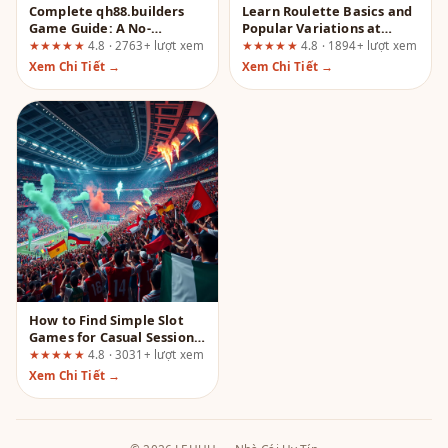
Complete qh88.builders
Learn Roulette Basics and
Game Guide: A No-
Popular Variations at
Nonsense Walkthrough for
Fly88h.com: A Risk-
★★★★★
4.8 · 2763+ lượt xem
★★★★★
4.8 · 1894+ lượt xem
New Players
Conscious Review
Xem Chi Tiết →
Xem Chi Tiết →
How to Find Simple Slot
Games for Casual Sessions
at AO88
★★★★★
4.8 · 3031+ lượt xem
Xem Chi Tiết →