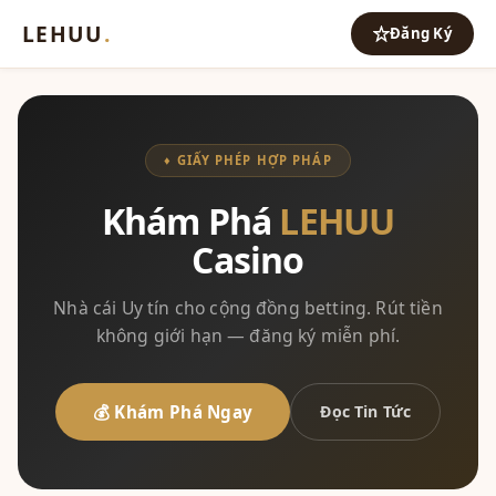
LEHUU
.
Đăng Ký
♦ GIẤY PHÉP HỢP PHÁP
Khám Phá
LEHUU
Casino
Nhà cái Uy tín cho cộng đồng betting. Rút tiền
không giới hạn — đăng ký miễn phí.
💰 Khám Phá Ngay
Đọc Tin Tức