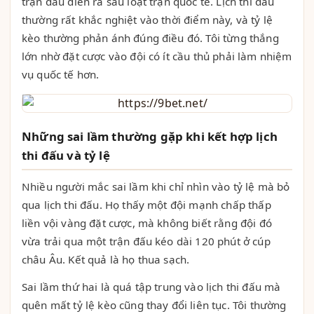
trận đấu diễn ra sau loạt trận quốc tế. Lịch thi đấu
thường rất khắc nghiệt vào thời điểm này, và tỷ lệ
kèo thường phản ánh đúng điều đó. Tôi từng thắng
lớn nhờ đặt cược vào đội có ít cầu thủ phải làm nhiệm
vụ quốc tế hơn.
Những sai lầm thường gặp khi kết hợp lịch
thi đấu và tỷ lệ
Nhiều người mắc sai lầm khi chỉ nhìn vào tỷ lệ mà bỏ
qua lịch thi đấu. Họ thấy một đội mạnh chấp thấp
liền vội vàng đặt cược, mà không biết rằng đội đó
vừa trải qua một trận đấu kéo dài 120 phút ở cúp
châu Âu. Kết quả là họ thua sạch.
Sai lầm thứ hai là quá tập trung vào lịch thi đấu mà
quên mất tỷ lệ kèo cũng thay đổi liên tục. Tôi thường