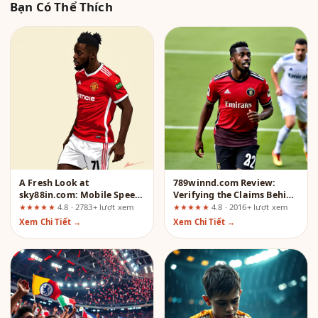
Bạn Có Thể Thích
A Fresh Look at
789winnd.com Review:
sky88in.com: Mobile Speed,
Verifying the Claims Behind
Interface Flow & Content
the Gaming Platform
★★★★★
4.8 · 2783+ lượt xem
★★★★★
4.8 · 2016+ lượt xem
Accessibility
Xem Chi Tiết →
Xem Chi Tiết →