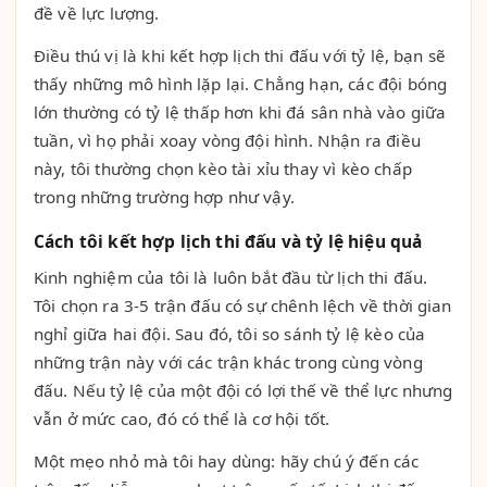
đề về lực lượng.
Điều thú vị là khi kết hợp lịch thi đấu với tỷ lệ, bạn sẽ
thấy những mô hình lặp lại. Chẳng hạn, các đội bóng
lớn thường có tỷ lệ thấp hơn khi đá sân nhà vào giữa
tuần, vì họ phải xoay vòng đội hình. Nhận ra điều
này, tôi thường chọn kèo tài xỉu thay vì kèo chấp
trong những trường hợp như vậy.
Cách tôi kết hợp lịch thi đấu và tỷ lệ hiệu quả
Kinh nghiệm của tôi là luôn bắt đầu từ lịch thi đấu.
Tôi chọn ra 3-5 trận đấu có sự chênh lệch về thời gian
nghỉ giữa hai đội. Sau đó, tôi so sánh tỷ lệ kèo của
những trận này với các trận khác trong cùng vòng
đấu. Nếu tỷ lệ của một đội có lợi thế về thể lực nhưng
vẫn ở mức cao, đó có thể là cơ hội tốt.
Một mẹo nhỏ mà tôi hay dùng: hãy chú ý đến các