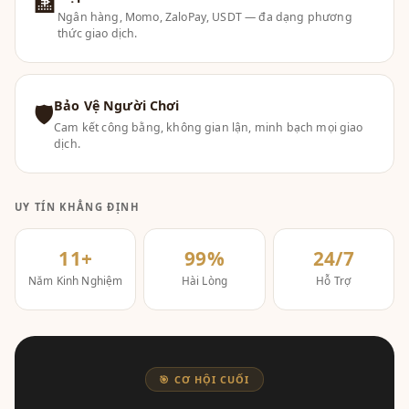
🏦
Ngân hàng, Momo, ZaloPay, USDT — đa dạng phương
thức giao dịch.
Bảo Vệ Người Chơi
🛡
Cam kết công bằng, không gian lận, minh bạch mọi giao
dịch.
UY TÍN KHẲNG ĐỊNH
11+
99%
24/7
Năm Kinh Nghiệm
Hài Lòng
Hỗ Trợ
🎯 CƠ HỘI CUỐI