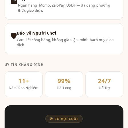
🏦
Ngân hàng, Momo, ZaloPay, USDT — đa dạng phương
thức giao dịch.
Bảo Vệ Người Chơi
🛡
Cam kết công bằng, không gian lận, minh bạch mọi giao
dịch.
UY TÍN KHẲNG ĐỊNH
11+
99%
24/7
Năm Kinh Nghiệm
Hài Lòng
Hỗ Trợ
🎯 CƠ HỘI CUỐI