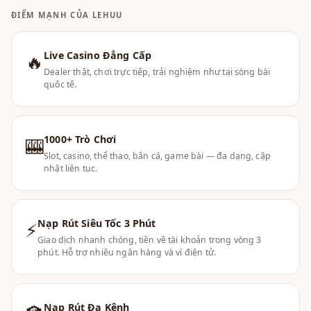
ĐIỂM MẠNH CỦA LEHUU
Live Casino Đẳng Cấp
🔥
Dealer thật, chơi trực tiếp, trải nghiệm như tại sòng bài
quốc tế.
1000+ Trò Chơi
🎰
Slot, casino, thể thao, bắn cá, game bài — đa dạng, cập
nhật liên tục.
Nạp Rút Siêu Tốc 3 Phút
⚡
Giao dịch nhanh chóng, tiền về tài khoản trong vòng 3
phút. Hỗ trợ nhiều ngân hàng và ví điện tử.
Nạp Rút Đa Kênh