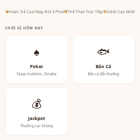
💎
Hoàn Trả Cao
⚡
Nạp Rút 3 Phút
⚽
Thể Thao Trực Tiếp
🎯
Odds Cao Nhất
CHƠI GÌ HÔM NAY
♠
🐟
Poker
Bắn Cá
Texas Hold'em, Omaha
Bắn cá đổi thưởng
💰
Jackpot
Thưởng cực khủng