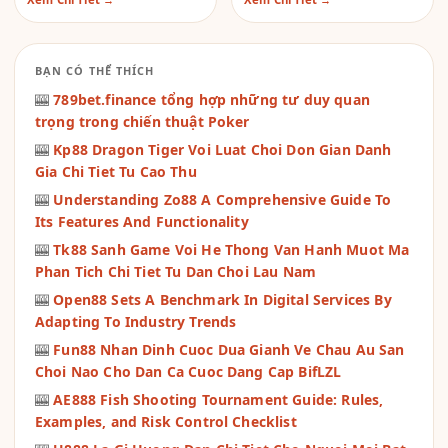
BẠN CÓ THỂ THÍCH
🎰
789bet.finance tổng hợp những tư duy quan
trọng trong chiến thuật Poker
🎰
Kp88 Dragon Tiger Voi Luat Choi Don Gian Danh
Gia Chi Tiet Tu Cao Thu
🎰
Understanding Zo88 A Comprehensive Guide To
Its Features And Functionality
🎰
Tk88 Sanh Game Voi He Thong Van Hanh Muot Ma
Phan Tich Chi Tiet Tu Dan Choi Lau Nam
🎰
Open88 Sets A Benchmark In Digital Services By
Adapting To Industry Trends
🎰
Fun88 Nhan Dinh Cuoc Dua Gianh Ve Chau Au San
Choi Nao Cho Dan Ca Cuoc Dang Cap BifLZL
🎰
AE888 Fish Shooting Tournament Guide: Rules,
Examples, and Risk Control Checklist