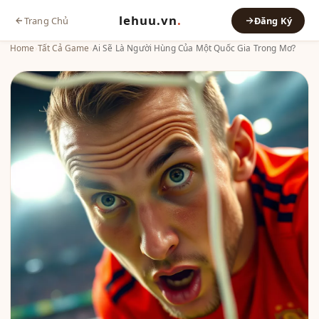
lehuu.vn
.
Trang Chủ
Đăng Ký
Home
›
Tất Cả Game
›
Ai Sẽ Là Người Hùng Của Một Quốc Gia Trong Mơ?