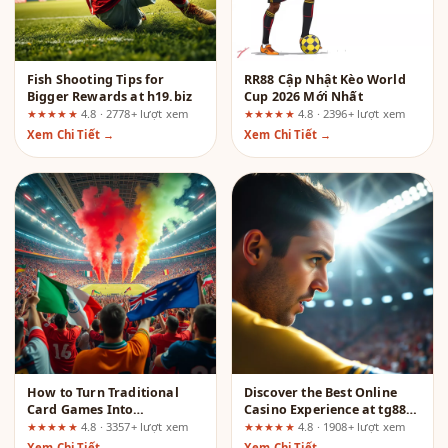
Fish Shooting Tips for
RR88 Cập Nhật Kèo World
Bigger Rewards at h19.biz
Cup 2026 Mới Nhất
★★★★★
4.8 · 2778+ lượt xem
★★★★★
4.8 · 2396+ lượt xem
Xem Chi Tiết →
Xem Chi Tiết →
How to Turn Traditional
Discover the Best Online
Card Games Into
Casino Experience at tg88-
Calculated Probability
z1.com
★★★★★
4.8 · 3357+ lượt xem
★★★★★
4.8 · 1908+ lượt xem
Plays
Xem Chi Tiết →
Xem Chi Tiết →