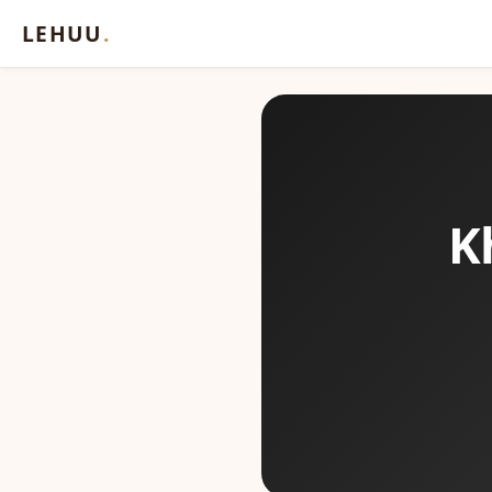
LEHUU
.
K