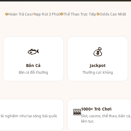
💎
Hoàn Trả Cao
⚡
Nạp Rút 3 Phút
⚽
Thể Thao Trực Tiếp
🎯
Odds Cao Nhất
🐟
💰
Bắn Cá
Jackpot
Bắn cá đổi thưởng
Thưởng cực khủng
1000+ Trò Chơi
🎰
 trải nghiệm như tại sòng bài quốc
Slot, casino, thể thao, bắn 
liên tục.